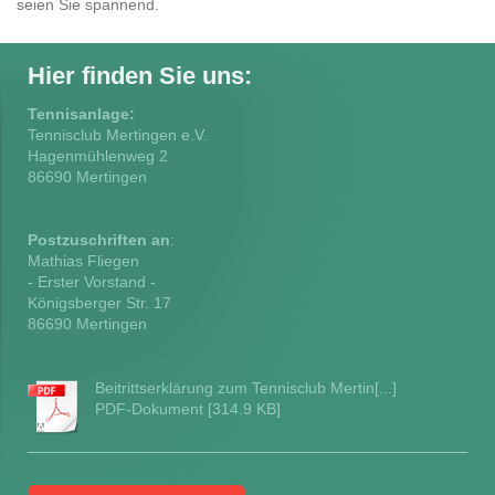
seien Sie spannend.
Hier finden Sie uns:
Tennisanlage:
Tennisclub Mertingen e.V.
Hagenmühlenweg
2
86690
Mertingen
Postzuschriften an
:
Mathias Fliegen
- Erster Vorstand -
Königsberger Str. 17
86690 Mertingen
Beitrittserklärung zum Tennisclub Mertin[...]
PDF-Dokument [314.9 KB]